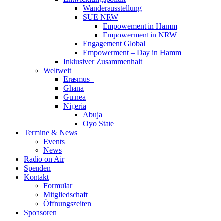
Wanderausstellung
SUE NRW
Empowement in Hamm
Empowerment in NRW
Engagement Global
Empowerment – Day in Hamm
Inklusiver Zusammenhalt
Weltweit
Erasmus+
Ghana
Guinea
Nigeria
Abuja
Oyo State
Termine & News
Events
News
Radio on Air
Spenden
Kontakt
Formular
Mitgliedschaft
Öffnungszeiten
Sponsoren