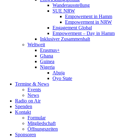
Wanderausstellung
SUE NRW
Empowement in Hamm
Empowerment in NRW
Engagement Global
Empowerment – Day in Hamm
Inklusiver Zusammenhalt
Weltweit
Erasmus+
Ghana
Guinea
Nigeria
Abuja
Oyo State
Termine & News
Events
News
Radio on Air
Spenden
Kontakt
Formular
Mitgliedschaft
Öffnungszeiten
Sponsoren