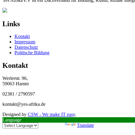
Yes Afrika e.V ist ein Dachverband für Bildung, Kultur, soziale Int
Links
Kontakt
Impressum
Datenschutz
Politische Bildung
Kontakt
Werlerstr. 96,
59063 Hamm
02381 / 2790597
kontakt@yes-afrika.de
Designed by
CSW - We make IT easy
.
Language
Powered by
Translate