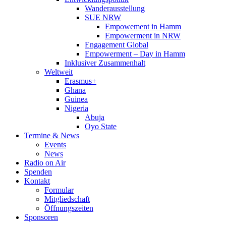
Wanderausstellung
SUE NRW
Empowement in Hamm
Empowerment in NRW
Engagement Global
Empowerment – Day in Hamm
Inklusiver Zusammenhalt
Weltweit
Erasmus+
Ghana
Guinea
Nigeria
Abuja
Oyo State
Termine & News
Events
News
Radio on Air
Spenden
Kontakt
Formular
Mitgliedschaft
Öffnungszeiten
Sponsoren