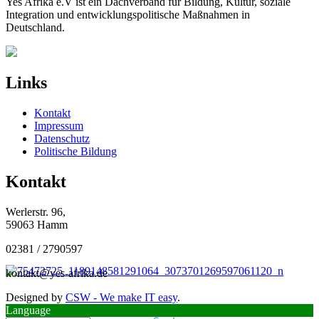
Yes Afrika e.V ist ein Dachverband für Bildung, Kultur, soziale
Integration und entwicklungspolitische Maßnahmen in
Deutschland.
Links
Kontakt
Impressum
Datenschutz
Politische Bildung
Kontakt
Werlerstr. 96,
59063 Hamm
02381 / 2790597
kontakt@yes-afrika.de
Designed by
CSW - We make IT easy
.
Language